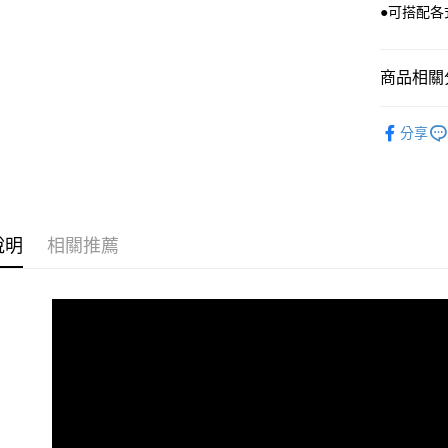
每筆NT$8
●可搭配
宅配
每筆NT$1
商品相關分
離島宅配
豪華吃｜
分享
每筆NT$2
說明
相關推薦