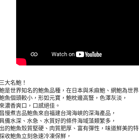
三大名鮑！
鮑是世界知名的鮑魚品種，在日本與禾麻鮑、網鮑為世界
鮑魚個頭較小，形如元寶，鮑枕邊高豎，色澤灰淡，
來濃香爽口，口感絕佳。
昌慢煮吉品鮑魚來自福建台灣海峽的深海產品，
具備水深、水急、水質好的條件海域藻類繁多，
出的鮑魚殼質堅硬、肉質肥厚、富有彈性，味道鮮美的特
採收鮑魚立刻急速冷凍保鮮，