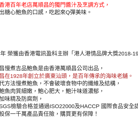
香港百年老店萬順昌的獨門醬汁及烹調方式，
出糖心鮑魚的口感，吃起來Q彈美味。
18年 榮獲由香港電訊盈科主辦「港人港情品牌大獎2018-
昌慢煮吉品鮑魚是由香港萬順昌公司出品，
昌在1928年創立於廣東汕頭，是百年傳承的海味老舖。
代方法慢煮鮑魚，不會破壞食物中的纖維及結構，
鮑魚肉質細嫩，鮑心肥大，鮑汁味道濃郁，
加味精及防腐劑，
SGS檢驗合格並通過ISO22000及HACCP 國際食品安全
投保一千萬產品責任險，購買更有保障！