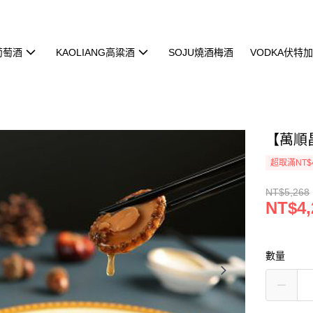
葡萄酒
KAOLIANG高粱酒
SOJU燒酒梅酒
VODKA伏特加
【萬順
超取滿NT$
NT$5,268
NT$4,
數量