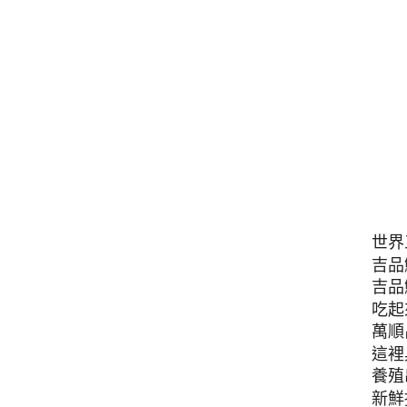
世界
吉品
吉品
吃起
萬順
這裡
養殖
新鮮