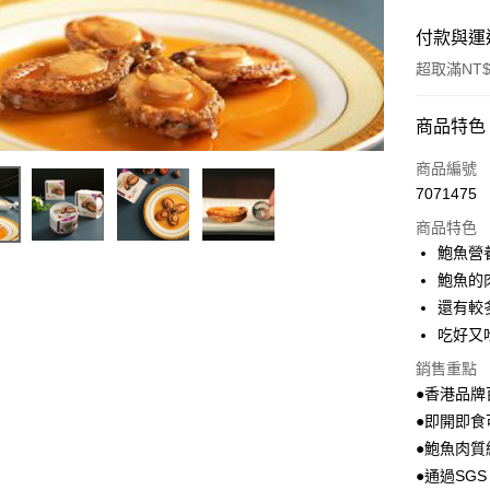
付款與運
超取滿NT$
付款方式
商品特色
信用卡一
商品編號
7071475
超商取貨
商品特色
Apple Pay
鮑魚營
鮑魚的
悠遊付
還有較
吃好又
運送方式
銷售重點
●香港品牌
全家取貨
●即開即
每筆NT$8
●鮑魚肉
7-11取貨
●通過SG