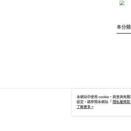
本分類
本網站中使用 cookie，欲查詢有關
設定，請參閱本網站「
隱私權條款
使用 cookie。
了解更多 >