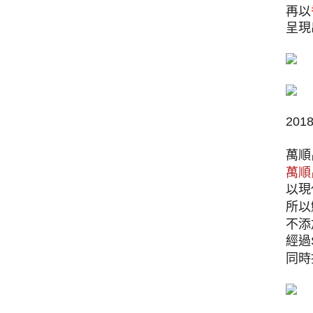
再以
呈現
20
萬順
萬順
以現
所以
不添
經過
同時