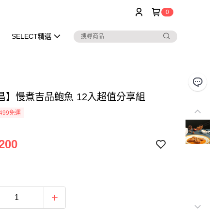
0
SELECT精選
昌】慢煮吉品鮑魚 12入超值分享組
499免運
200