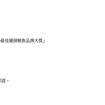
19最佳罐頭鮑魚品牌大獎」
認證，