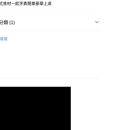
0，滿NT$499(含以上)免運費
各式食材一起烹煮簡單豪華上桌
00，滿NT$888(含以上)免運費
類 (1)
【萬順昌】吉品鮑魚
客服
80