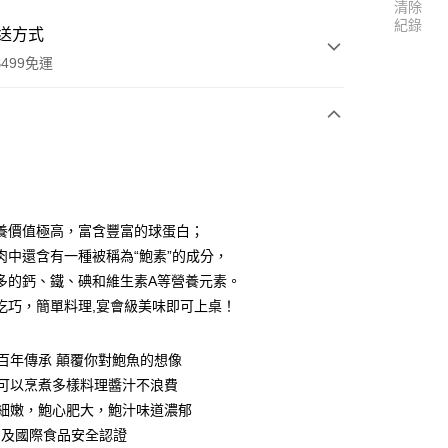
清除
紀錄
送方式
499免運
次付款
付款
養價值極高，富含豐富的球蛋白；
肉中還含有一種被稱為“鮑素”的成分，
多的鈣、鐵、碘和維生素A等營養元素。
吃巧，簡單料理,宴會級美味即可上桌！
百年傳承 顛覆你對鮑魚的想像
付款
食可以烹煮多樣料理醬汁不浪費
0，滿NT$499(含以上)免運費
質細嫩，鮑心肥大，鮑汁味道濃郁
付款
S 及國際食品安全認證