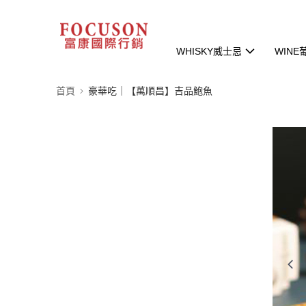
WHISKY威士忌
WINE
首頁
豪華吃｜【萬順昌】吉品鮑魚