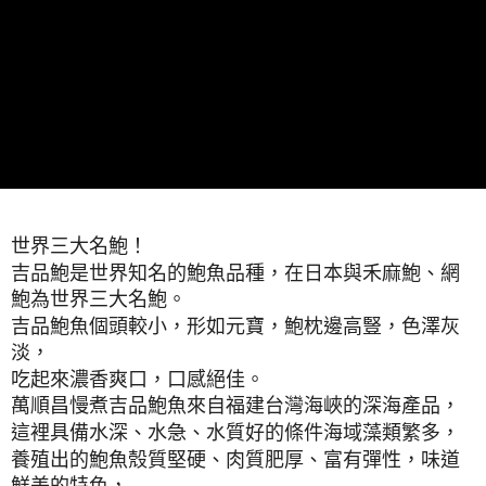
世界三大名鮑！
吉品鮑是世界知名的鮑魚品種，在日本與禾麻鮑、網
鮑為世界三大名鮑。
吉品鮑魚個頭較小，形如元寶，鮑枕邊高豎，色澤灰
淡，
吃起來濃香爽口，口感絕佳。
萬順昌慢煮吉品鮑魚來自福建台灣海峽的深海產品，
這裡具備水深、水急、水質好的條件海域藻類繁多，
養殖出的鮑魚殼質堅硬、肉質肥厚、富有彈性，味道
鮮美的特色，