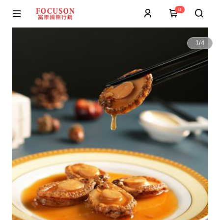
0
1
/
4