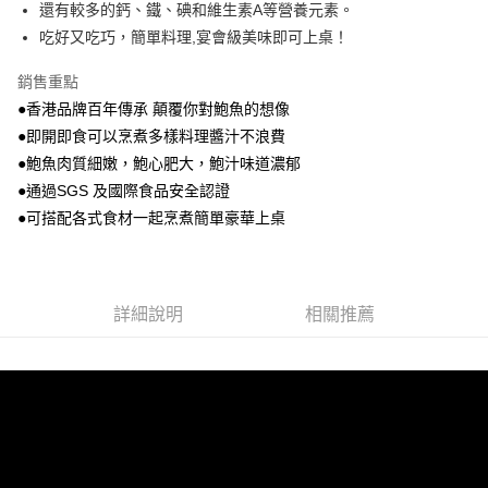
運送方式
還有較多的鈣、鐵、碘和維生素A等營養元素。
吃好又吃巧，簡單料理,宴會級美味即可上桌！
全家取貨付款
每筆NT$80，滿NT$499(含以上)免運費
銷售重點
7-11取貨付款
●香港品牌百年傳承 顛覆你對鮑魚的想像
●即開即食可以烹煮多樣料理醬汁不浪費
每筆NT$80，滿NT$499(含以上)免運費
●鮑魚肉質細嫩，鮑心肥大，鮑汁味道濃郁
宅配
●通過SGS 及國際食品安全認證
每筆NT$100，滿NT$888(含以上)免運費
●可搭配各式食材一起烹煮簡單豪華上桌
離島宅配
每筆NT$280
詳細說明
相關推薦