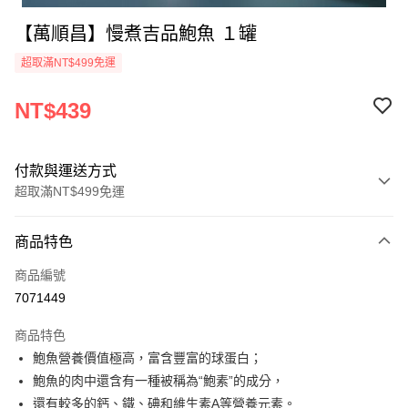
【萬順昌】慢煮吉品鮑魚 １罐
超取滿NT$499免運
NT$439
付款與運送方式
超取滿NT$499免運
付款方式
商品特色
信用卡一次付款
商品編號
超商取貨付款
7071449
Apple Pay
商品特色
悠遊付
鮑魚營養價值極高，富含豐富的球蛋白；
鮑魚的肉中還含有一種被稱為“鮑素”的成分，
運送方式
還有較多的鈣、鐵、碘和維生素A等營養元素。