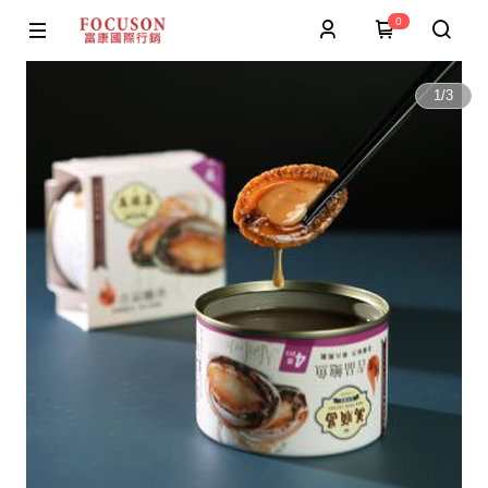
0
1
/
3