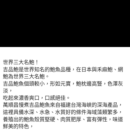
世界三大名鮑！
吉品鮑是世界知名的鮑魚品種，在日本與禾麻鮑、網
鮑為世界三大名鮑。
吉品鮑魚個頭較小，形如元寶，鮑枕邊高豎，色澤灰
淡，
吃起來濃香爽口，口感絕佳。
萬順昌慢煮吉品鮑魚來自福建台灣海峽的深海產品，
這裡具備水深、水急、水質好的條件海域藻類繁多，
養殖出的鮑魚殼質堅硬、肉質肥厚、富有彈性，味道
鮮美的特色，