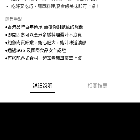
吃好又吃巧，簡單料理,宴會級美味即可上桌！
全家取貨付款
每筆NT$80，滿NT$499(含以上)免運費
銷售重點
7-11取貨付款
●香港品牌百年傳承 顛覆你對鮑魚的想像
●即開即食可以烹煮多樣料理醬汁不浪費
每筆NT$80，滿NT$499(含以上)免運費
●鮑魚肉質細嫩，鮑心肥大，鮑汁味道濃郁
宅配
●通過SGS 及國際食品安全認證
每筆NT$100，滿NT$888(含以上)免運費
●可搭配各式食材一起烹煮簡單豪華上桌
離島宅配
每筆NT$280
詳細說明
相關推薦