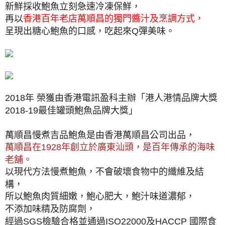
新鮮採收鮑魚立刻急速冷凍保鮮，
再以
香港百年老店萬順昌的獨門醬汁及烹調方式，
呈現出糖心鮑魚的口感，吃起來Q彈美味。
2018年 榮獲由香港電訊盈科主辦「港人港情品牌大獎
2018-19最佳罐頭鮑魚品牌大獎」
萬順昌慢煮吉品鮑魚是由香港萬順昌公司出品，
萬順昌在1928年創立於廣東汕頭，是百年傳承的海味
老舖。
以現代方法慢煮鮑魚，不會破壞食物中的纖維及結
構，
所以鮑魚肉質細嫩，鮑心肥大，鮑汁味道濃郁，
不添加味精及防腐劑，
經過SGS檢驗合格並通過ISO22000及HACCP 國際食